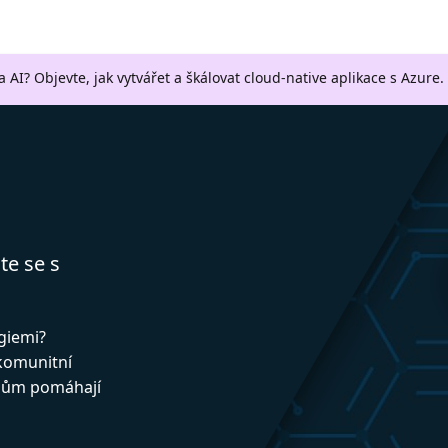
a AI? Objevte, jak vytvářet a škálovat cloud-native aplikace s Azure.
te se s
ogiemi?
 komunitní
upům pomáhají
!