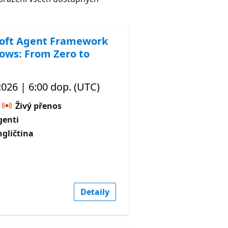
oft Agent Framework
ows: From Zero to
 2026 | 6:00 dop. (UTC)
Živý přenos
genti
ngličtina
Detaily