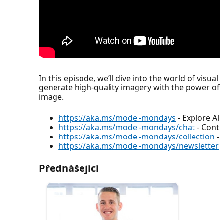
In this episode, we’ll dive into the world of vis
generate high-quality imagery with the power of 
image.
https://aka.ms/model-mondays
- Explore A
https://aka.ms/model-mondays/chat
- Cont
https://aka.ms/model-mondays/collection
-
https://aka.ms/model-mondays/newsletter
Přednášející