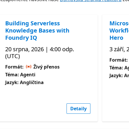
Building Serverless
Micros
Knowledge Bases with
Workfl
Foundry IQ
Hero
20 srpna, 2026 | 4:00 odp.
3 září,
(UTC)
Formát:
Formát:
Živý přenos
Téma: A
Téma: Agenti
Jazyk: A
Jazyk: Angličtina
Detaily