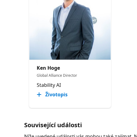
Ken Hoge
Global Alliance Director
Stability AI
Životopis
Související události
Níže uvedené události vás mohou také zajímat. 