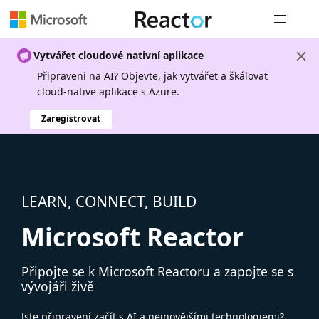
Globální n
Vytvářet cloudové nativní aplikace
Připraveni na AI? Objevte, jak vytvářet a škálovat
cloud-native aplikace s Azure.
Zaregistrovat
LEARN, CONNECT, BUILD
Microsoft Reactor
Připojte se k Microsoft Reactoru a zapojte se s
vývojáři živě
Jste připravení začít s AI a nejnovějšími technologiemi?