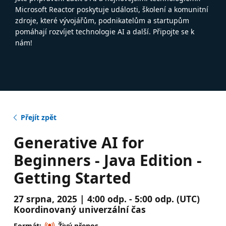
Microsoft Reactor poskytuje události, školení a komunitní
zdroje, které vývojářům, podnikatelům a startupům
pomáhají rozvíjet technologie AI a další. Připojte se k
nám!
Přejít zpět
Generative AI for
Beginners - Java Edition -
Getting Started
27 srpna, 2025 | 4:00 odp. - 5:00 odp. (UTC)
Koordinovaný univerzální čas
Formát:
Živý přenos