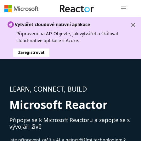
Globální n
Vytvářet cloudové nativní aplikace
Připraveni na AI? Objevte, jak vytvářet a škálovat
cloud-native aplikace s Azure.
Zaregistrovat
LEARN, CONNECT, BUILD
Microsoft Reactor
Připojte se k Microsoft Reactoru a zapojte se s
vývojáři živě
Jste připravení začít s AI a nejnovějšími technologiemi?