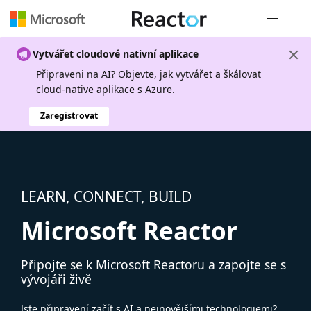
Globální n
Vytvářet cloudové nativní aplikace
Připraveni na AI? Objevte, jak vytvářet a škálovat
cloud-native aplikace s Azure.
Zaregistrovat
LEARN, CONNECT, BUILD
Microsoft Reactor
Připojte se k Microsoft Reactoru a zapojte se s
vývojáři živě
Jste připravení začít s AI a nejnovějšími technologiemi?