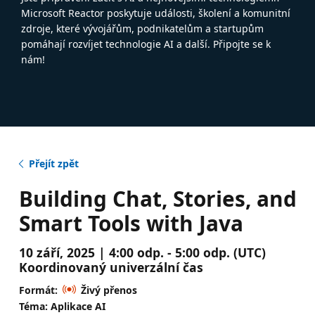
Microsoft Reactor poskytuje události, školení a komunitní
zdroje, které vývojářům, podnikatelům a startupům
pomáhají rozvíjet technologie AI a další. Připojte se k
nám!
Přejít zpět
Building Chat, Stories, and
Smart Tools with Java
10 září, 2025 | 4:00 odp. - 5:00 odp. (UTC)
Koordinovaný univerzální čas
Formát:
Živý přenos
Téma: Aplikace AI