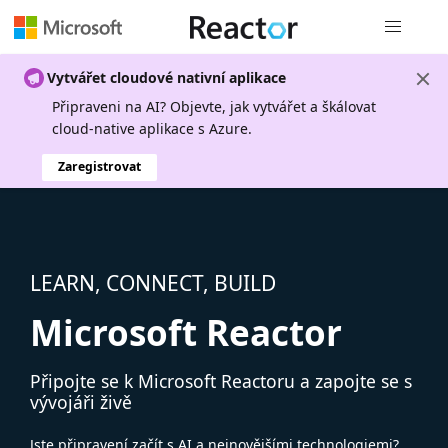
Globální n
Vytvářet cloudové nativní aplikace
Připraveni na AI? Objevte, jak vytvářet a škálovat
cloud-native aplikace s Azure.
Zaregistrovat
LEARN, CONNECT, BUILD
Microsoft Reactor
Připojte se k Microsoft Reactoru a zapojte se s
vývojáři živě
Jste připravení začít s AI a nejnovějšími technologiemi?