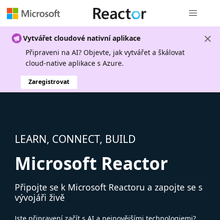
Globální n
Vytvářet cloudové nativní aplikace
Připraveni na AI? Objevte, jak vytvářet a škálovat
cloud-native aplikace s Azure.
Zaregistrovat
LEARN, CONNECT, BUILD
Microsoft Reactor
Připojte se k Microsoft Reactoru a zapojte se s
vývojáři živě
Jste připravení začít s AI a nejnovějšími technologiemi?