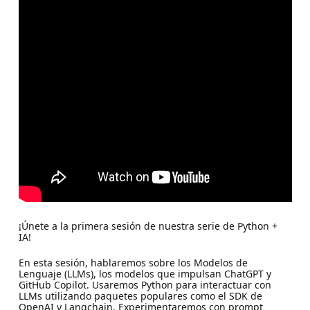
¡Únete a la primera sesión de nuestra serie de Python +
IA!
En esta sesión, hablaremos sobre los Modelos de
Lenguaje (LLMs), los modelos que impulsan ChatGPT y
GitHub Copilot. Usaremos Python para interactuar con
LLMs utilizando paquetes populares como el SDK de
OpenAI y Langchain. Experimentaremos con prompt