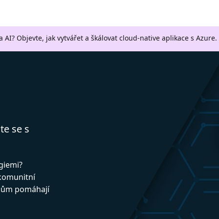
a AI? Objevte, jak vytvářet a škálovat cloud-native aplikace s Azure.
te se s
ogiemi?
 komunitní
upům pomáhají
!