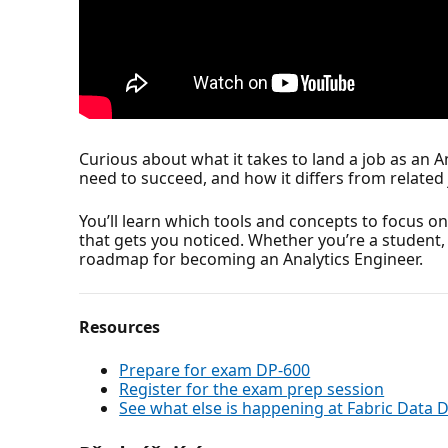
Curious about what it takes to land a job as an Ana
need to succeed, and how it differs from related 
You’ll learn which tools and concepts to focus on,
that gets you noticed. Whether you’re a student, a
roadmap for becoming an Analytics Engineer.
Resources
Prepare for exam DP-600
Register for the exam prep session
See what else is happening at Fabric Data 