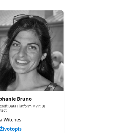
phanie Bruno
osoft Data Platform MVP; BI
tect
a Witches
Životopis