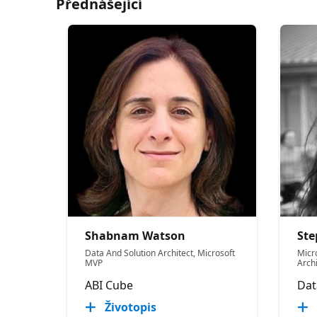
Přednášející
Shabnam Watson
Ste
Data And Solution Architect, Microsoft
Micr
MVP
Archi
ABI Cube
Dat
Životopis