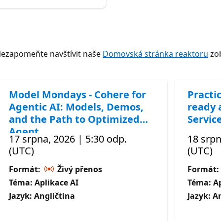
Nezapomeňte navštívit naše
Domovská stránka reaktoru
zob
Model Mondays - Cohere for
Practic
Agentic AI: Models, Demos,
ready 
and the Path to Optimized
Servic
Agent
17 srpna, 2026 | 5:30 odp.
18 srpn
(UTC)
(UTC)
Formát:
Živý přenos
Formát:
Téma: Aplikace AI
Téma: Ap
Jazyk: Angličtina
Jazyk: A