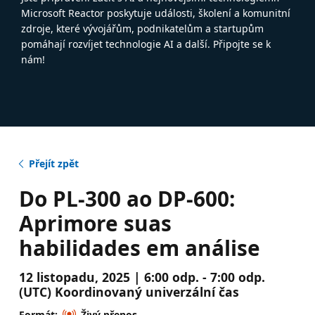
Microsoft Reactor poskytuje události, školení a komunitní
zdroje, které vývojářům, podnikatelům a startupům
pomáhají rozvíjet technologie AI a další. Připojte se k
nám!
Přejít zpět
Do PL-300 ao DP-600:
Aprimore suas
habilidades em análise
12 listopadu, 2025 | 6:00 odp. - 7:00 odp.
(UTC) Koordinovaný univerzální čas
Formát:
Živý přenos