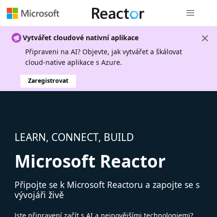
Globální n
Vytvářet cloudové nativní aplikace
Připraveni na AI? Objevte, jak vytvářet a škálovat
cloud-native aplikace s Azure.
Zaregistrovat
LEARN, CONNECT, BUILD
Microsoft Reactor
Připojte se k Microsoft Reactoru a zapojte se s
vývojáři živě
Jste připravení začít s AI a nejnovějšími technologiemi?