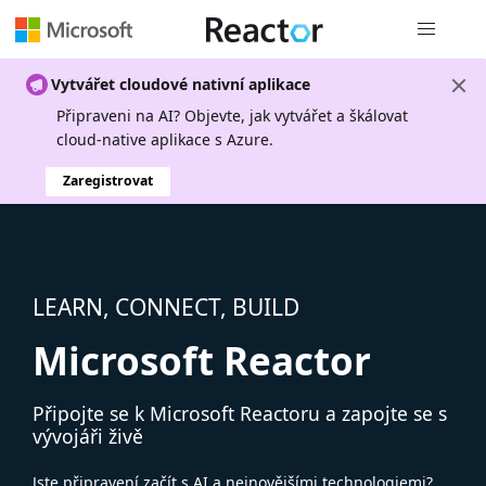
Globální n
Vytvářet cloudové nativní aplikace
Připraveni na AI? Objevte, jak vytvářet a škálovat
cloud-native aplikace s Azure.
Zaregistrovat
LEARN, CONNECT, BUILD
Microsoft Reactor
Připojte se k Microsoft Reactoru a zapojte se s
vývojáři živě
Jste připravení začít s AI a nejnovějšími technologiemi?