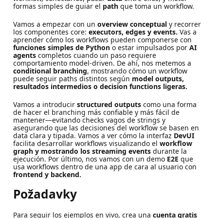
formas simples de guiar el
path
que toma un workflow.
Vamos a empezar con un
overview conceptual
y recorrer
los componentes core:
executors, edges y events.
Vas a
aprender cómo los workflows pueden componerse con
funciones simples de Python
o estar impulsados por
AI
agents
completos cuando un paso requiere
comportamiento model-driven. De ahí, nos metemos a
conditional branching
, mostrando cómo un workflow
puede seguir paths distintos según
model outputs,
resultados intermedios o decision functions ligeras.
Vamos a introducir
structured outputs
como una forma
de hacer el branching más confiable y más fácil de
mantener—evitando checks vagos de strings y
asegurando que las decisiones del workflow se basen en
data clara y tipada. Vamos a ver cómo la interfaz
DevUI
facilita desarrollar workflows visualizando el
workflow
graph y mostrando los streaming events
durante la
ejecución. Por último, nos vamos con un demo
E2E
que
usa workflows dentro de una app de cara al usuario con
frontend y backend.
Požadavky
Para seguir los ejemplos en vivo, crea una
cuenta gratis