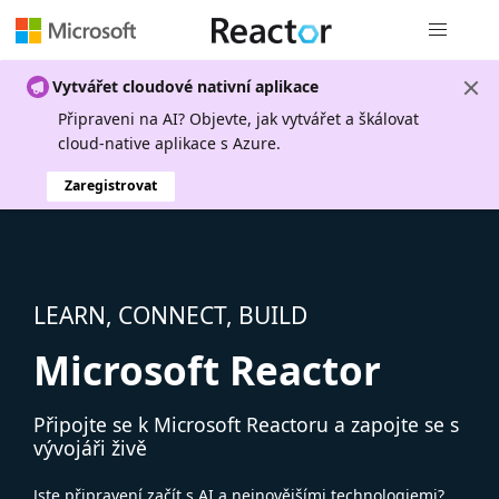
Globální n
Vytvářet cloudové nativní aplikace
Připraveni na AI? Objevte, jak vytvářet a škálovat
cloud-native aplikace s Azure.
Zaregistrovat
LEARN, CONNECT, BUILD
Microsoft Reactor
Připojte se k Microsoft Reactoru a zapojte se s
vývojáři živě
Jste připravení začít s AI a nejnovějšími technologiemi?