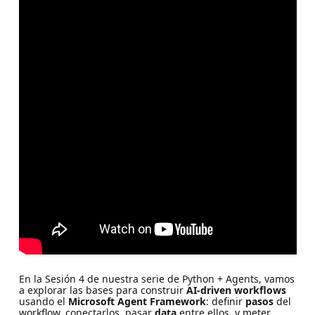
En la Sesión 4 de nuestra serie de Python + Agents, vamos
a explorar las bases para construir
AI-driven workflows
usando el
Microsoft Agent Framework
: definir
pasos
del
workflow, conectarlos, pasar
data
entre ellos, y meter