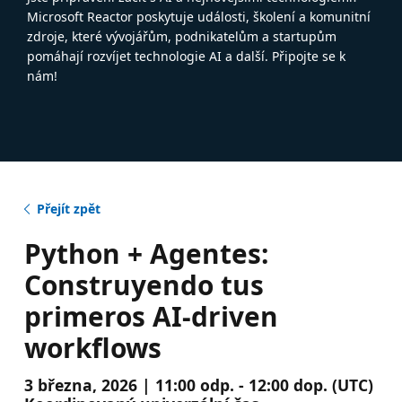
Microsoft Reactor poskytuje události, školení a komunitní
zdroje, které vývojářům, podnikatelům a startupům
pomáhají rozvíjet technologie AI a další. Připojte se k
nám!
Přejít zpět
Python + Agentes:
Construyendo tus
primeros AI-driven
workflows
3 března, 2026 | 11:00 odp. - 12:00 dop. (UTC)