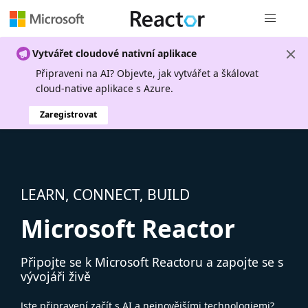
Globální n
Vytvářet cloudové nativní aplikace
Připraveni na AI? Objevte, jak vytvářet a škálovat
cloud-native aplikace s Azure.
Zaregistrovat
LEARN, CONNECT, BUILD
Microsoft Reactor
Připojte se k Microsoft Reactoru a zapojte se s
vývojáři živě
Jste připravení začít s AI a nejnovějšími technologiemi?