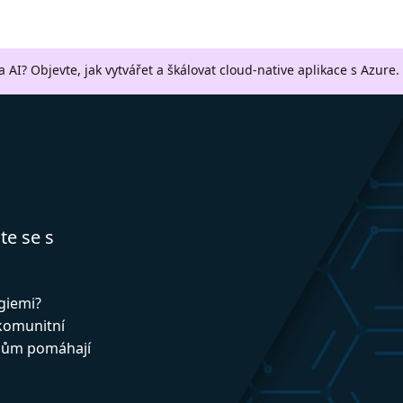
a AI? Objevte, jak vytvářet a škálovat cloud-native aplikace s Azure.
te se s
ogiemi?
 komunitní
upům pomáhají
!