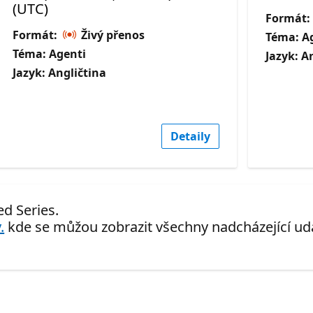
(UTC)
Formát:
Formát:
Živý přenos
Téma: A
Téma: Agenti
Jazyk: A
Jazyk: Angličtina
Detaily
ed Series.
.
kde se můžou zobrazit všechny nadcházející udá