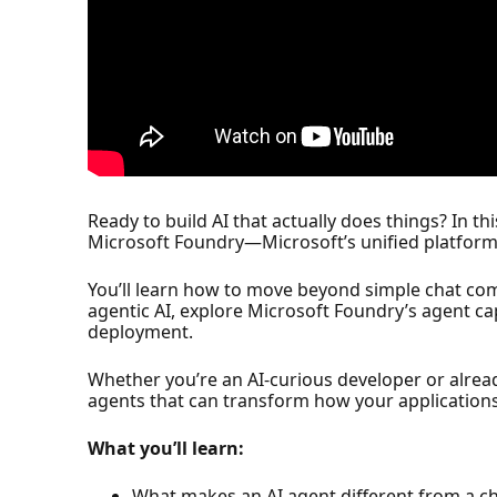
Ready to build AI that actually does things? In t
Microsoft Foundry—Microsoft’s unified platform 
You’ll learn how to move beyond simple chat comp
agentic AI, explore Microsoft Foundry’s agent ca
deployment.
Whether you’re an AI-curious developer or already
agents that can transform how your applications 
What you’ll learn:
What makes an AI agent different from a c