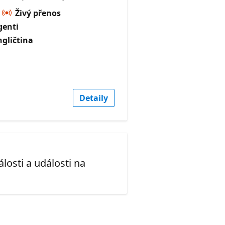
Živý přenos
genti
ngličtina
Detaily
losti a události na