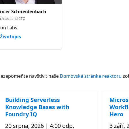
ncer Schneidenbach
rchitect and CTO
ron Labs
Životopis
Nezapomeňte navštívit naše
Domovská stránka reaktoru
zob
Building Serverless
Micros
Knowledge Bases with
Workfl
Foundry IQ
Hero
20 srpna, 2026 | 4:00 odp.
3 září,