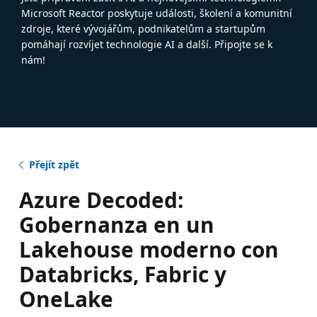
Microsoft Reactor poskytuje události, školení a komunitní
zdroje, které vývojářům, podnikatelům a startupům
pomáhají rozvíjet technologie AI a další. Připojte se k
nám!
Přejít zpět
Azure Decoded:
Gobernanza en un
Lakehouse moderno con
Databricks, Fabric y
OneLake