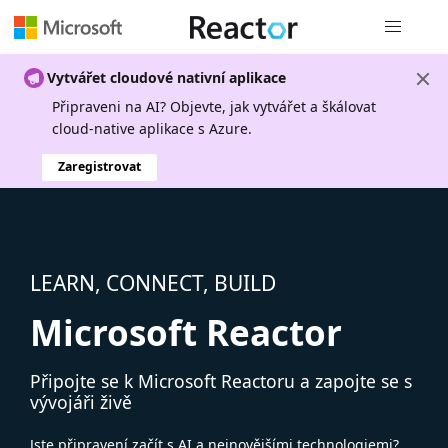
Globální n
Vytvářet cloudové nativní aplikace
Připraveni na AI? Objevte, jak vytvářet a škálovat
cloud-native aplikace s Azure.
Zaregistrovat
LEARN, CONNECT, BUILD
Microsoft Reactor
Připojte se k Microsoft Reactoru a zapojte se s
vývojáři živě
Jste připravení začít s AI a nejnovějšími technologiemi?