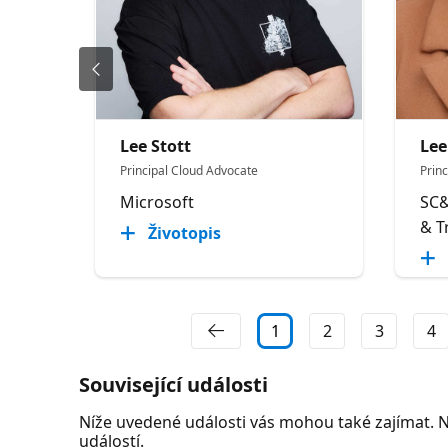
Lee Stott
Lee
Principal Cloud Advocate
Princ
Microsoft
SC&
& T
Životopis
1
2
3
4
Související události
Níže uvedené události vás mohou také zajímat. 
událostí.