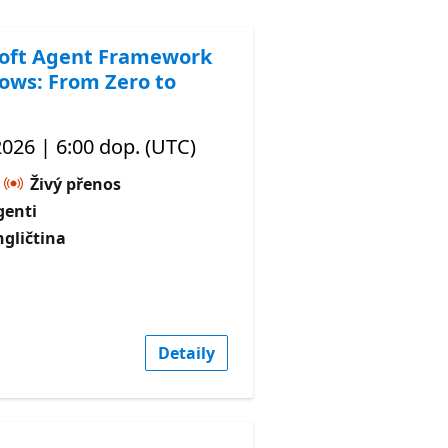
oft Agent Framework
ows: From Zero to
 2026 | 6:00 dop. (UTC)
Živý přenos
genti
ngličtina
Detaily