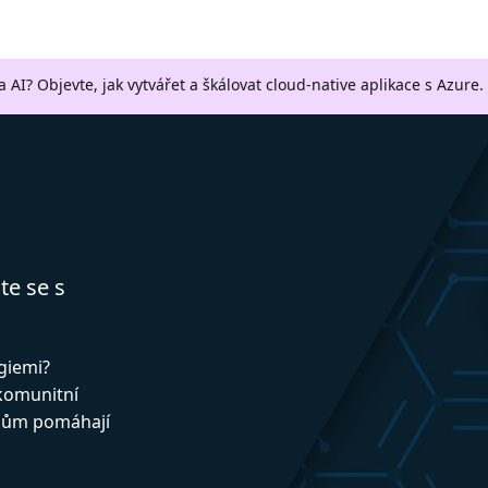
a AI? Objevte, jak vytvářet a škálovat cloud-native aplikace s Azure.
te se s
ogiemi?
 komunitní
upům pomáhají
!