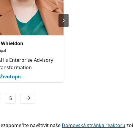
 Whieldon
Princeps Polycap
ipal
Founder
H's Enterprise Advisory
Poly
ransformation
Životopis
Životopis
5
Nezapomeňte navštívit naše
Domovská stránka reaktoru
zob