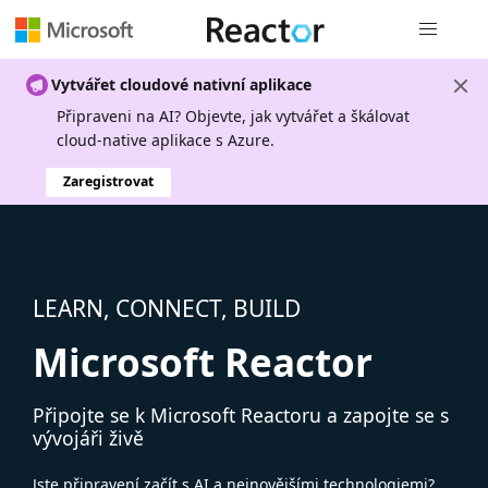
Globální n
Vytvářet cloudové nativní aplikace
Připraveni na AI? Objevte, jak vytvářet a škálovat
cloud-native aplikace s Azure.
Zaregistrovat
LEARN, CONNECT, BUILD
Microsoft Reactor
Připojte se k Microsoft Reactoru a zapojte se s
vývojáři živě
Jste připravení začít s AI a nejnovějšími technologiemi?