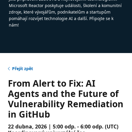
Microsoft Reactor poskytuje události, školení a komunitní
zdroje, které vývojářům, podnikatelům a startupům
pomáhají rozvíjet technologie AI a další. Připojte se k
nám!
Přejít zpět
From Alert to Fix: AI
Agents and the Future of
Vulnerability Remediation
in GitHub
22 dubna, 2026 | 5:00 odp. - 6:00 odp. (UTC)