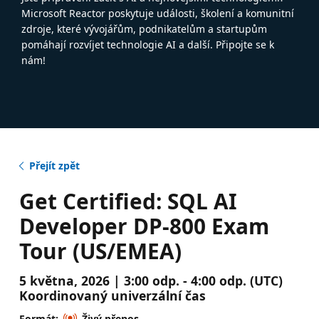
Microsoft Reactor poskytuje události, školení a komunitní
zdroje, které vývojářům, podnikatelům a startupům
pomáhají rozvíjet technologie AI a další. Připojte se k
nám!
Přejít zpět
Get Certified: SQL AI
Developer DP-800 Exam
Tour (US/EMEA)
5 května, 2026 | 3:00 odp. - 4:00 odp. (UTC)
Koordinovaný univerzální čas
Formát:
Živý přenos