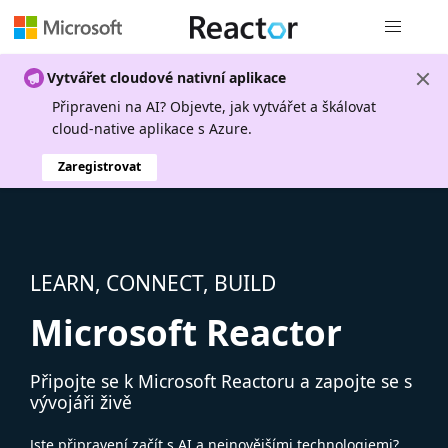
Globální n
Vytvářet cloudové nativní aplikace
Připraveni na AI? Objevte, jak vytvářet a škálovat
cloud-native aplikace s Azure.
Zaregistrovat
LEARN, CONNECT, BUILD
Microsoft Reactor
Připojte se k Microsoft Reactoru a zapojte se s
vývojáři živě
Jste připravení začít s AI a nejnovějšími technologiemi?