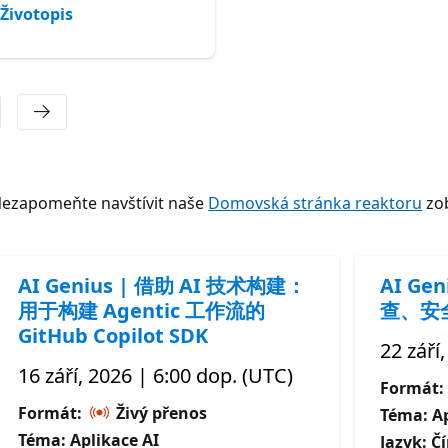
Životopis
Životopis
Nezapomeňte navštívit naše
Domovská stránka reaktoru
zob
AI Genius | 借助 AI 技术构建：
AI Ge
用于构建 Agentic 工作流的
查、安
GitHub Copilot SDK
22 září
16 září, 2026 | 6:00 dop. (UTC)
Formát:
Formát:
Živý přenos
Téma: Ap
Téma: Aplikace AI
Jazyk: Č