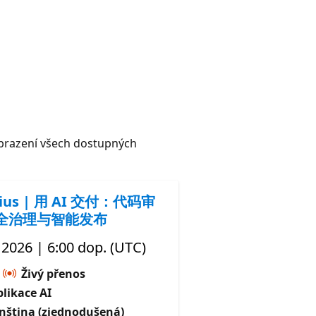
razení všech dostupných
nius | 用 AI 交付：代码审
全治理与智能发布
, 2026 | 6:00 dop. (UTC)
Živý přenos
likace AI
ínština (zjednodušená)