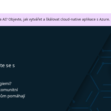
a AI? Objevte, jak vytvářet a škálovat cloud-native aplikace s Azure.
te se s
ogiemi?
 komunitní
upům pomáhají
!