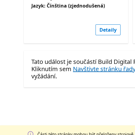
Jazyk: Čínština (zjednodušená)
Detaily
Tato událost je součástí Build Digital
Kliknutím sem
Navštivte stránku řady
vyžádání.
Části této stránky mohou být přeloženy strojově