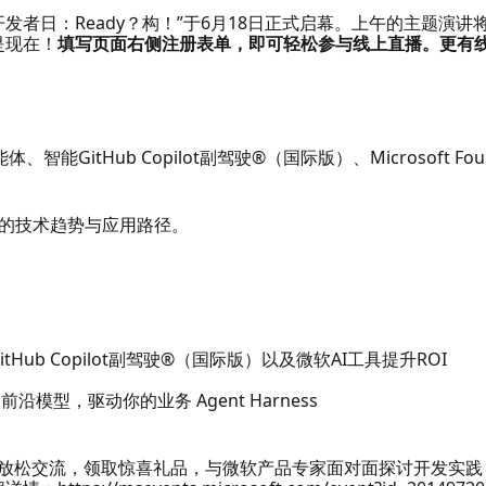
ijing——微软中国开发者日：Ready？构！”于6月18日正式启幕。上午
就是现在！
填写页面右侧注册表单，即可轻松参与线上直播。更有
能体、智能GitHub Copilot副驾驶®（国际版）、Microsoft
代的技术趋势与应用路径。
GitHub Copilot副驾驶®（国际版）以及微软AI工具提升ROI
际版）的前沿模型，驱动你的业务 Agent Harness
派对中放松交流，领取惊喜礼品，与微软产品专家面对面探讨开发实