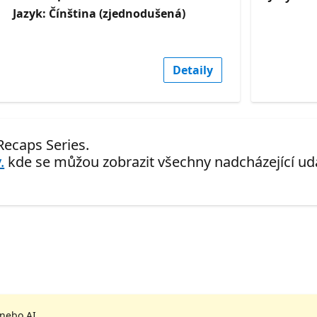
Jazyk: Čínština (zjednodušená)
Detaily
 Recaps Series.
.
kde se můžou zobrazit všechny nadcházející udá
 nebo AI.