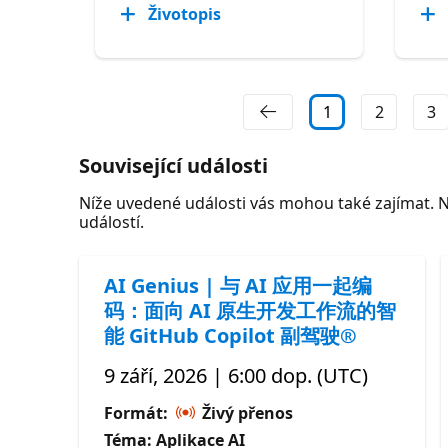
Životopis
1
2
3
Související události
Níže uvedené události vás mohou také zajímat. 
událostí.
AI Genius | 与 AI 应用一起编
码：面向 AI 原生开发工作流的智
能 GitHub Copilot 副驾驶®
9 září, 2026 | 6:00 dop. (UTC)
Formát:
Živý přenos
Téma: Aplikace AI