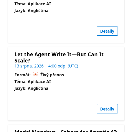
Téma: Aplikace AI
Jazyk: Angličtina
Detaily
Let the Agent Write It—But Can It
Scale?
13 srpna, 2026 | 4:00 odp. (UTC)
Formát:
Živý přenos
Téma: Aplikace AI
Jazyk: Angličtina
Detaily
Model Mondays - Cohere for Agentic AI: