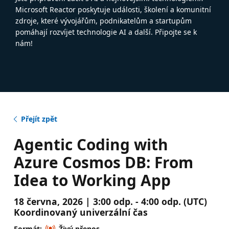
Microsoft Reactor poskytuje události, školení a komunitní
zdroje, které vývojářům, podnikatelům a startupům
pomáhají rozvíjet technologie AI a další. Připojte se k
nám!
Přejít zpět
Agentic Coding with
Azure Cosmos DB: From
Idea to Working App
18 června, 2026 | 3:00 odp. - 4:00 odp. (UTC)
Koordinovaný univerzální čas
Formát:
Živý přenos