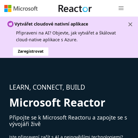
Globální n
Vytvářet cloudové nativní aplikace
Připraveni na AI? Objevte, jak vytvářet a škálovat
cloud-native aplikace s Azure.
Zaregistrovat
LEARN, CONNECT, BUILD
Microsoft Reactor
Připojte se k Microsoft Reactoru a zapojte se s
vývojáři živě
Jste připravení začít s AI a nejnovějšími technologiemi?