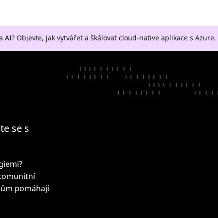
a AI? Objevte, jak vytvářet a škálovat cloud-native aplikace s Azure.
te se s
ogiemi?
 komunitní
upům pomáhají
!