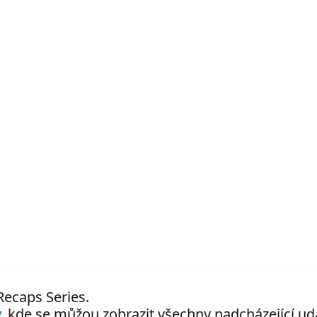
 Recaps Series.
.
kde se můžou zobrazit všechny nadcházející udá