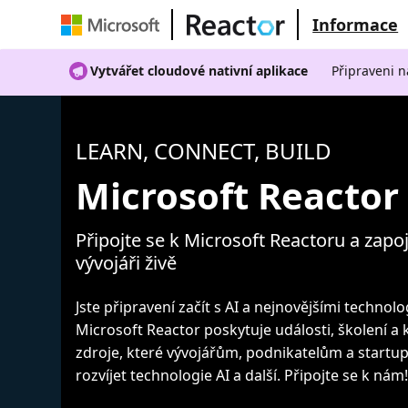
Informace
Vytvářet cloudové nativní aplikace
Připraveni n
LEARN, CONNECT, BUILD
Microsoft Reactor
Připojte se k Microsoft Reactoru a zapoj
vývojáři živě
Jste připravení začít s AI a nejnovějšími technol
Microsoft Reactor poskytuje události, školení a
zdroje, které vývojářům, podnikatelům a start
rozvíjet technologie AI a další. Připojte se k nám