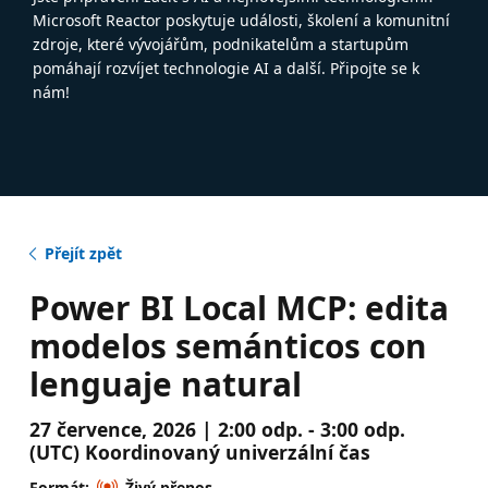
Microsoft Reactor poskytuje události, školení a komunitní
zdroje, které vývojářům, podnikatelům a startupům
pomáhají rozvíjet technologie AI a další. Připojte se k
nám!
Přejít zpět
Power BI Local MCP: edita
modelos semánticos con
lenguaje natural
27 července, 2026 | 2:00 odp. - 3:00 odp.
(UTC) Koordinovaný univerzální čas
Formát:
Živý přenos