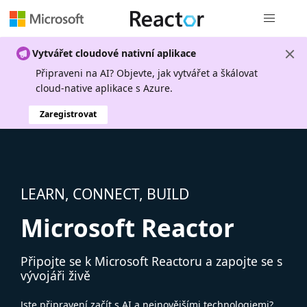
Globální n
Vytvářet cloudové nativní aplikace
Připraveni na AI? Objevte, jak vytvářet a škálovat
cloud-native aplikace s Azure.
Zaregistrovat
LEARN, CONNECT, BUILD
Microsoft Reactor
Připojte se k Microsoft Reactoru a zapojte se s
vývojáři živě
Jste připravení začít s AI a nejnovějšími technologiemi?