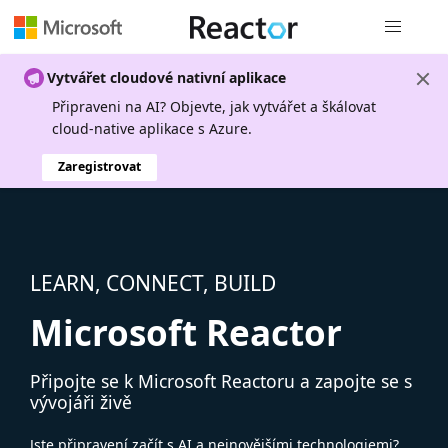
Globální n
Vytvářet cloudové nativní aplikace
Připraveni na AI? Objevte, jak vytvářet a škálovat
cloud-native aplikace s Azure.
Zaregistrovat
LEARN, CONNECT, BUILD
Microsoft Reactor
Připojte se k Microsoft Reactoru a zapojte se s
vývojáři živě
Jste připravení začít s AI a nejnovějšími technologiemi?