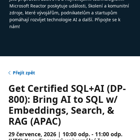
Microsoft Reactor poskytuje události, školení a komunitní
zdroje, které vývojářům, podnikatelům a startupům
pomáhají rozvíjet technologie AI a další. Připojte se k
nám!
Přejít zpět
Get Certified SQL+AI (DP-
800): Bring AI to SQL w/
Embeddings, Search, &
RAG (APAC)
29 července, 2026 | 10:00 odp. - 11:00 odp.