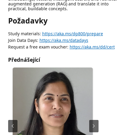
augmented generation (RAG) and translate it into
practical, buildable concepts.
Požadavky
Study materials:
https://aka.ms/dp800/prepare
Join Data Days:
https://aka.ms/datadays
Request a free exam voucher:
https://aka.ms/dd/cert
Přednášející