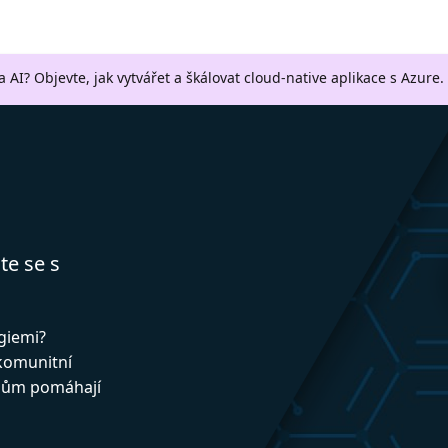
a AI? Objevte, jak vytvářet a škálovat cloud-native aplikace s Azure.
te se s
ogiemi?
 komunitní
upům pomáhají
!