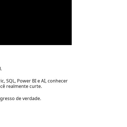
.
c, SQL, Power BI e AI, conhecer
ocê realmente curte.
gresso de verdade.