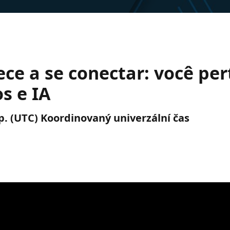
ece a se conectar: você pe
s e IA
odp. (UTC) Koordinovaný univerzální čas