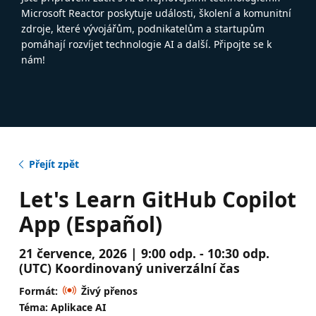
Microsoft Reactor poskytuje události, školení a komunitní
zdroje, které vývojářům, podnikatelům a startupům
pomáhají rozvíjet technologie AI a další. Připojte se k
nám!
Přejít zpět
Let's Learn GitHub Copilot
App (Español)
21 července, 2026 | 9:00 odp. - 10:30 odp.
(UTC) Koordinovaný univerzální čas
Formát:
Živý přenos
Téma: Aplikace AI