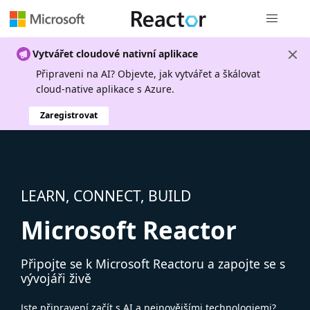
Globální n
Vytvářet cloudové nativní aplikace
Připraveni na AI? Objevte, jak vytvářet a škálovat
cloud-native aplikace s Azure.
Zaregistrovat
LEARN, CONNECT, BUILD
Microsoft Reactor
Připojte se k Microsoft Reactoru a zapojte se s
vývojáři živě
Jste připravení začít s AI a nejnovějšími technologiemi?