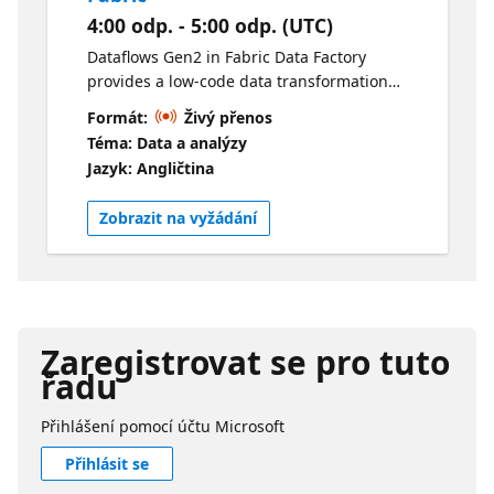
4:00 odp. - 5:00 odp. (UTC)
Dataflows Gen2 in Fabric Data Factory
provides a low-code data transformation
capability in Fabric that accelerates your
Formát:
Živý přenos
time to production. The Dataflows Product
Téma: Data a analýzy
Team will share future product plans and
Jazyk: Angličtina
provide deep dive insights into how to take
advantage of Dataflows Gen2 in Fabric.
Zobrazit na vyžádání
Zaregistrovat se pro tuto
řadu
Přihlášení pomocí účtu Microsoft
Přihlásit se