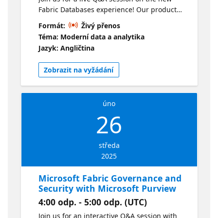
Fabric Databases experience! Our product
engineering team will answer your top
Formát:
Živý přenos
questions in real time. Throughout this hour,
Téma: Moderní data a analytika
our panel will unpack your questions on the
Jazyk: Angličtina
first fully SaaS database experience in Fabric.
Learn how to access both transactional and
Zobrazit na vyžádání
analytical data in one place without
compromising application performance. The
future of data management is here!
úno
26
středa
2025
Microsoft Fabric Governance and
Security with Microsoft Purview
4:00 odp. - 5:00 odp. (UTC)
Join us for an interactive Q&A session with