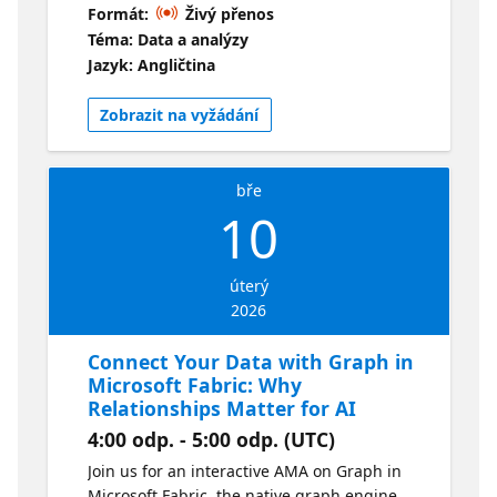
powerful feature designed to replicate data
Formát:
Živý přenos
across data sources to ensure real-time
Téma: Data a analýzy
insights. Whether you're new to mirroring or
Jazyk: Angličtina
want to learn more, this session will provide
answer all your questions on how to set up
Zobrazit na vyžádání
and optimize Fabric mirroring for your
workloads. Learn more about Mirroring in
Microsoft Fabric
bře
10
úterý
2026
Connect Your Data with Graph in
Microsoft Fabric: Why
Relationships Matter for AI
4:00 odp. - 5:00 odp. (UTC)
Join us for an interactive AMA on Graph in
Microsoft Fabric, the native graph engine