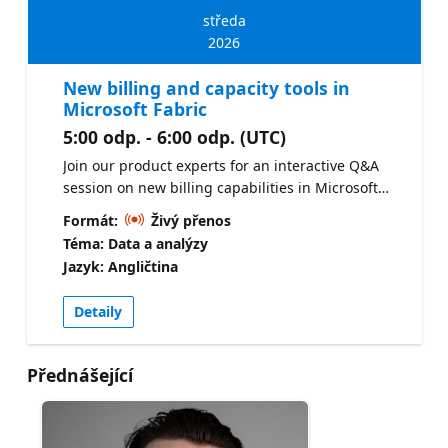
středa
2026
New billing and capacity tools in
Microsoft Fabric
5:00 odp. - 6:00 odp. (UTC)
Join our product experts for an interactive Q&A
session on new billing capabilities in Microsoft
Fabric. With this new functionality, you can pay
Formát:
Živý přenos
only for the compute you use across OneLake
Téma: Data a analýzy
compute, Data Warehouse, and Spark, while
Jazyk: Angličtina
automatically scaling resources up and down
based on demand. We'll cover how these new
Detaily
capabilities work with your existing provisioned
capacity, how to optimize costs for dynamic and
bursty workloads, and the governance controls
Přednášející
available to help you stay in control of usage and
spend. Bring your questions and get practical
guidance on implementing them in your