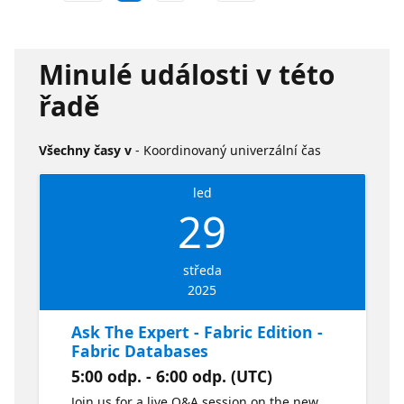
Minulé události v této
řadě
Všechny časy v
- Koordinovaný univerzální čas
led
29
středa
2025
Ask The Expert - Fabric Edition -
Fabric Databases
5:00 odp. - 6:00 odp. (UTC)
Join us for a live Q&A session on the new