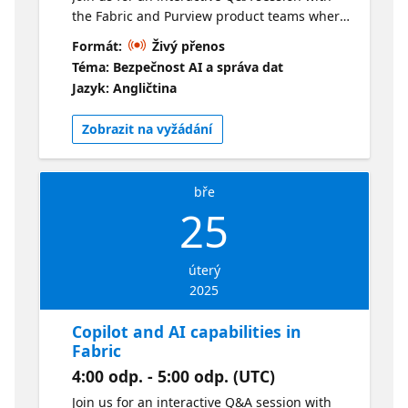
the Fabric and Purview product teams where
they will answer your top questions on how
Formát:
Živý přenos
to secure and govern your data in Fabric
Téma: Bezpečnost AI a správa dat
using Microsoft Purview. We'll answer
Jazyk: Angličtina
questions like: ● What are the benefits of
Purview for Fabric? ● What is the difference
Zobrazit na vyžádání
between the OneLake catalog and the
Purview Unified Catalog? ● How can you use
sensitivity labels and Data Loss Prevention to
bře
restrict access to data?
25
úterý
2025
Copilot and AI capabilities in
Fabric
4:00 odp. - 5:00 odp. (UTC)
Join us for an interactive Q&A session with