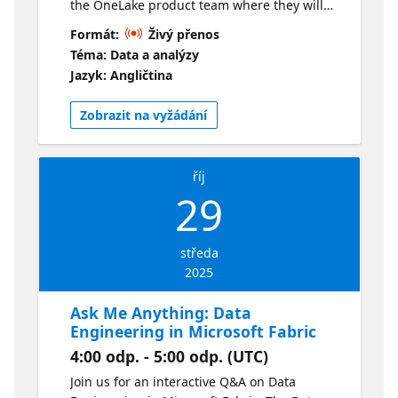
the OneLake product team where they will
answer your top questions on how to
Formát:
Živý přenos
optimize your OneLake storage. We'll answer
Téma: Data a analýzy
questions like: ● How can you connect
Jazyk: Angličtina
different types of data to OneLake? ● How
can you use tools like OneLake security to
Zobrazit na vyžádání
control data access? ● How can you use the
OneLake catalog to better govern your data?
říj
29
středa
2025
Ask Me Anything: Data
Engineering in Microsoft Fabric
4:00 odp. - 5:00 odp. (UTC)
Join us for an interactive Q&A on Data