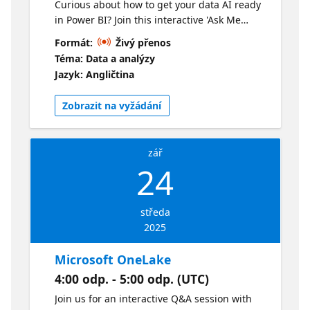
Curious about how to get your data AI ready
in Power BI? Join this interactive 'Ask Me
Anything' session with Power BI experts to
Formát:
Živý přenos
dive into the foundations of AI readiness. In
Téma: Data a analýzy
this session, we’ll dive into what makes a
Jazyk: Angličtina
semantic model truly AI-ready, explore best
practices for building robust models, and
Zobrazit na vyžádání
show you how to prep your data to unlock
the full potential of Copilot in Power BI.
zář
24
středa
2025
Microsoft OneLake
4:00 odp. - 5:00 odp. (UTC)
Join us for an interactive Q&A session with