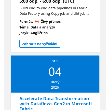
5:00 odp. - 6:00 odp. (UTC)
action—faster and with confidence
Build end-to-end data pipelines in Fabric
Data Factory using Copy job and dbt job.
Ingest data at scale, transform with dbt, and
Formát:
Živý přenos
orchestrate everything in a single pipeline to
Téma: Data a analýzy
produce analytics-ready datasets. Learn how
Jazyk: Angličtina
to streamline data integration, enforce
consistency, and accelerate delivery with a
Zobrazit na vyžádání
unified, governed experience.
srp
04
úterý
2026
Accelerate Data Transformation
with Dataflows Gen2 in Microsoft
Fabric