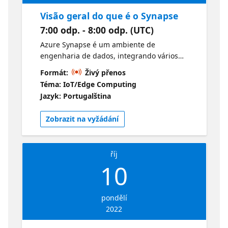
Visão geral do que é o Synapse
7:00 odp. - 8:00 odp. (UTC)
Azure Synapse é um ambiente de
engenharia de dados, integrando vários
motores de transformação e criando um
Formát:
Živý přenos
ambiente ágil para o processo de análise de
Téma: IoT/Edge Computing
negócios. Nesta sessão você aprenderá
Jazyk: Portugalština
quais são as principais características desse
serviço na nuvem. Referência no Microsoft
Zobrazit na vyžádání
Learn:
https://aka.ms/Learn.AzureSynapseAnalytics
Speaker: Armando Lacerda é arquiteto e
říj
engenheiro da Plataforma de Dados do
10
Azure na Microsoft. Ele trabalhou como
consultor independente para empresas em
todo o mundo, ajudando-as a implementar
pondělí
pipelines de transformação de dados em
2022
nuvem e soluções de machine learning. Ele
ajuda os desenvolvedores a integrar e