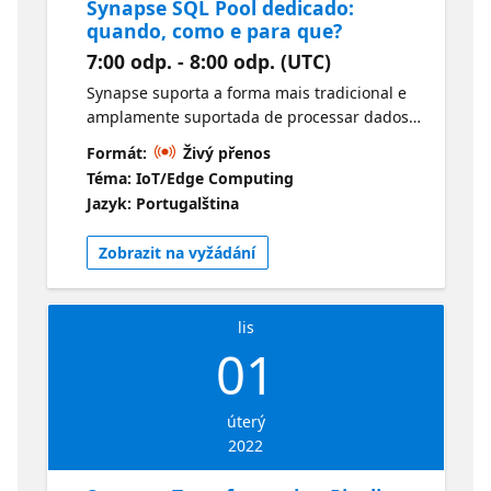
Synapse SQL Pool dedicado:
ajuda os desenvolvedores a integrar e
quando, como e para que?
migrar vários aplicativos para a nuvem. Por
7:00 odp. - 8:00 odp. (UTC)
ser um Microsoft MVP e MCT, você pode
encontrá-lo compartilhando o conhecimento
Synapse suporta a forma mais tradicional e
e a experiência de mais de 30 anos no setor
amplamente suportada de processar dados:
de TI em salas de aula, reuniões de grupos
através de comandos SQL. Nesta sessão você
Formát:
Živý přenos
de usuários e conferências internacionais.
aprenderá sobre os detalhes específicos de
Téma: IoT/Edge Computing
No tempo livre, ele gosta de andar de moto,
processar dados nessa plataforma.
Jazyk: Portugalština
percorrendo a Higway 1 na costa norte da
Referência no Microsoft Learn:
Califórnia. Siga-o no LinkedIn e Twitter.
https://aka.ms/Learn.AzureSynapseAnalytics
Zobrazit na vyžádání
Próximas sessões: 24/10 - Synapse SQL Pool
Speaker: Armando Lacerda é arquiteto e
dedicado: quando, como e para que?
engenheiro da Plataforma de Dados do
Inscrições:
Azure na Microsoft. Ele trabalhou como
https://aka.ms/Checkin.SynapseSQLPool
lis
consultor independente para empresas em
01
01/11 - Synapse Transformation Pipelines:
todo o mundo, ajudando-as a implementar
ETL e ELT em escala na nuvem com baixo
pipelines de transformação de dados em
código Inscrições:
nuvem e soluções de machine learning. Ele
úterý
https://aka.ms/Checkin.SynapseTransformationPipelin
ajuda os desenvolvedores a integrar e
2022
migrar vários aplicativos para a nuvem. Por
ser um Microsoft MVP e MCT, você pode