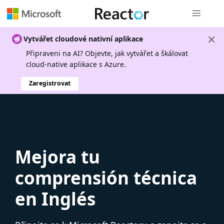
Globální n
Vytvářet cloudové nativní aplikace
Připraveni na AI? Objevte, jak vytvářet a škálovat
cloud-native aplikace s Azure.
Zaregistrovat
Mejora tu
comprensión técnica
en Inglés