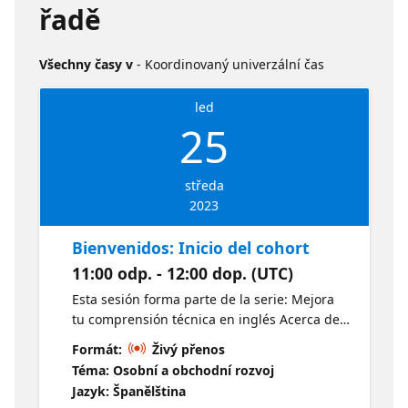
řadě
Všechny časy v
- Koordinovaný univerzální čas
led
25
středa
2023
Bienvenidos: Inicio del cohort
11:00 odp. - 12:00 dop. (UTC)
Esta sesión forma parte de la serie: Mejora
tu comprensión técnica en inglés Acerca de
esta cohort Este cohorte se trata de ayudar a
Formát:
Živý přenos
mejorar su comprensión de contenido
Téma: Osobní a obchodní rozvoj
técnico en inglés. Durante estos 6 meses
Jazyk: Španělština
vamos a tener sesiones mensuales