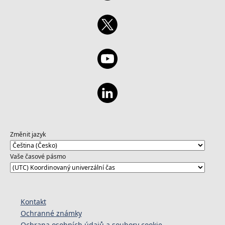
explicar temas tecnológicos en inglés y
también cómo hacer preguntas acerca del
mismo. Aquí está el recurso para esta sesión
https://aka.ms/Apr5IntroAzureSQL1
https://aka.ms/Apr5IntroReact1 Regístrese
para todas las próximas sesiones:
https://aka.ms/MejoraTuComprensionTechnicaEnIngle
Revisa todo el contenido de la sesión
anterior en nuestra lista de reproducción de
YouTube:
https://aka.ms/MejoraTuInglesYouTube
Změnit jazyk
Vaše časové pásmo
Kontakt
Ochranné známky
Ochrana osobních údajů a soubory cookie