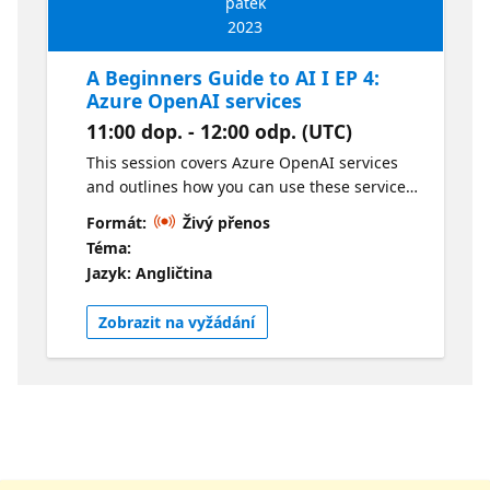
pátek
2023
A Beginners Guide to AI I EP 4:
Azure OpenAI services
11:00 dop. - 12:00 odp. (UTC)
This session covers Azure OpenAI services
and outlines how you can use these services
to leverage the models of OpenAI such as
Formát:
Živý přenos
GPT, CODEX and DALL-E within Azure and
Téma:
your own applications.
Jazyk: Angličtina
Zobrazit na vyžádání