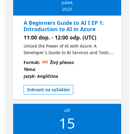
pátek
2023
A Beginners Guide to AI I EP 1:
Introduction to AI in Azure
11:00 dop. - 12:00 odp. (UTC)
Unlock the Power of AI with Azure: A
Developer's Guide to AI Services and Tools.
Dive deep into Azure's AI ecosystem, starting
Formát:
Živý přenos
with the foundational principles of machine
Téma:
learning. Discover how to build robust AI
Jazyk: Angličtina
models and harness the capabilities of Azure
Cognitive Services. Conclude your journey by
Zobrazit na vyžádání
exploring the innovative offerings of Azure
OpenAI services. Perfect for developers
eager to master AI on the Azure platform.
zář
15