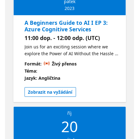
pátek
2023
A Beginners Guide to AI I EP 3:
Azure Cognitive Services
11:00 dop. - 12:00 odp. (UTC)
Join us for an exciting session where we
explore the Power of AI Without the Hassle of
Building Models! Dive into Azure Cognitive
Formát:
Živý přenos
Services, offering ready-to-use language,
Téma:
vision, and text extraction capabilities from
Jazyk: Angličtina
documents and images. Ideal for those
looking to seamlessly integrate AI into their
Zobrazit na vyžádání
applications.
říj
20