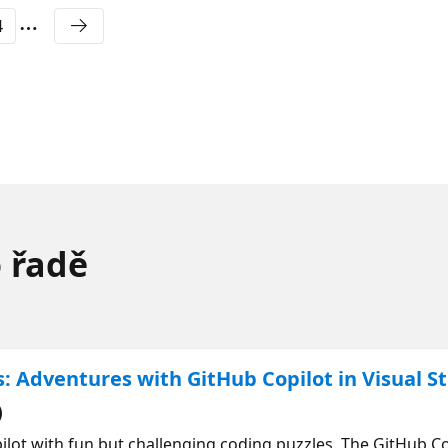
4
o řadě
: Adventures with GitHub Copilot in Visual S
)
lot with fun but challenging coding puzzles. The GitHub Co