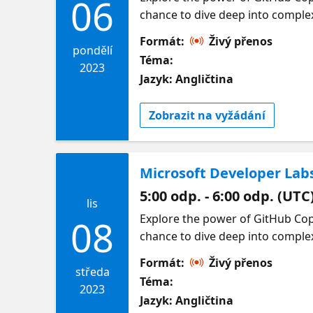
06
chance to dive deep into complex
secure your spot in this one-hou
Formát:
Živý přenos
pondělí
Téma:
2023
Jazyk: Angličtina
Zobrazit na vyžádání
Microsoft Developer Labs
5:00 odp. - 6:00 odp. (UTC
lis
Explore the power of GitHub Copi
08
chance to dive deep into comple
in this one-hour, expert-led wor
Formát:
Živý přenos
středa
Téma:
2023
Jazyk: Angličtina