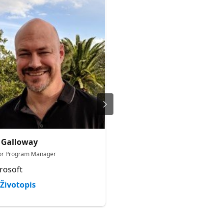
 Galloway
Katie Savage
or Program Manager
Program Manager, DevDiv Com
rosoft
Microsoft
Životopis
Životopis