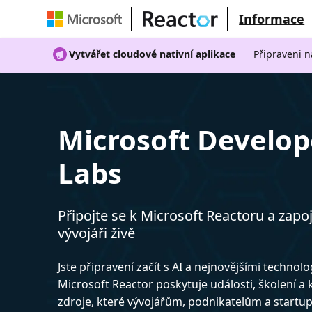
Informace
Vytvářet cloudové nativní aplikace
Připraveni n
Microsoft Develop
Labs
Připojte se k Microsoft Reactoru a zapoj
vývojáři živě
Jste připravení začít s AI a nejnovějšími technol
Microsoft Reactor poskytuje události, školení a
zdroje, které vývojářům, podnikatelům a start