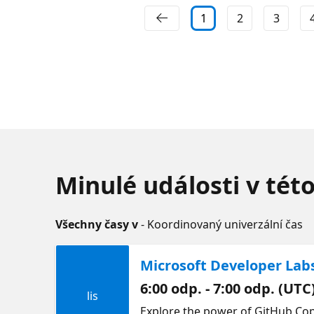
1
2
3
Minulé události v tét
Všechny časy v
- Koordinovaný univerzální čas
Microsoft Developer Labs
6:00 odp. - 7:00 odp. (UTC
lis
Explore the power of GitHub Copi