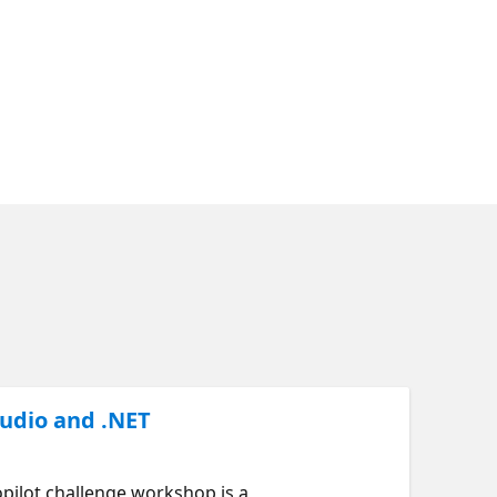
tudio and .NET
pilot challenge workshop is a