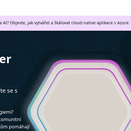
a AI? Objevte, jak vytvářet a škálovat cloud-native aplikace s Azure.
er
te se s
ogiemi?
 komunitní
upům pomáhají