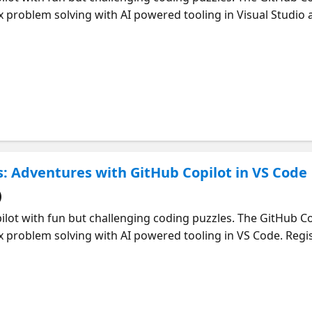
 problem solving with AI powered tooling in Visual Studio 
r, expert-led workshop with live Q&A.
: Adventures with GitHub Copilot in VS Code
)
lot with fun but challenging coding puzzles. The GitHub Co
x problem solving with AI powered tooling in VS Code. Regi
kshop with live Q&A.