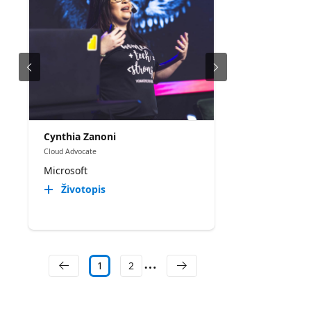
Cynthia Zanoni
Cloud Advocate
Microsoft
Životopis
1
2