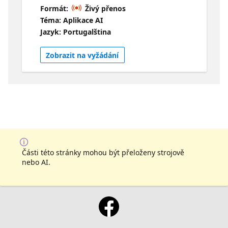
implantação com o GitHub Copilot e GitHub
Formát:
Živý přenos
Copilot for Azure! Esta aula ensinará você a
Téma: Aplikace AI
escrever GitHub Actions, gerenciar
Jazyk: Portugalština
solicitações de pull e automatizar processos
de implantação usando as sugestões
Zobrazit na vyžádání
poderosas do Copilot. Entender os fluxos de
trabalho de colaboração e implantação Criar
GitHub Actions com o GitHub Copilot Usar o
GitHub Copilot para solicitações pull Explorar
GitHub Copilot for Azure Criar uma
solicitação de pull no Visual Studio
Části této stránky mohou být přeloženy strojově
nebo AI.