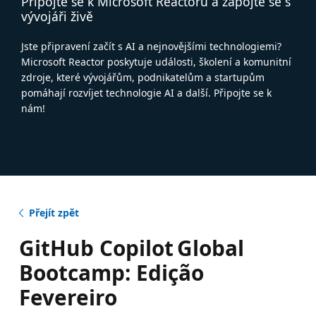
Připojte se k Microsoft Reactoru a zapojte se s
vývojáři živě
Jste připravení začít s AI a nejnovějšími technologiemi?
Microsoft Reactor poskytuje události, školení a komunitní
zdroje, které vývojářům, podnikatelům a startupům
pomáhají rozvíjet technologie AI a další. Připojte se k
nám!
Přejít zpět
GitHub Copilot Global
Bootcamp: Edição
Fevereiro