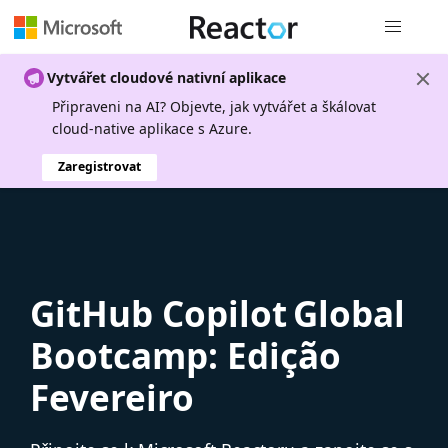
Globální n
Vytvářet cloudové nativní aplikace
Připraveni na AI? Objevte, jak vytvářet a škálovat
cloud-native aplikace s Azure.
Zaregistrovat
GitHub Copilot Global
Bootcamp: Edição
Fevereiro