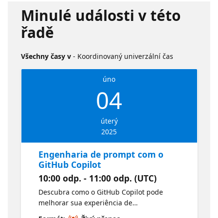
Minulé události v této
řadě
Všechny časy v
- Koordinovaný univerzální čas
úno
04
úterý
2025
Engenharia de prompt com o
GitHub Copilot
10:00 odp. - 11:00 odp. (UTC)
Descubra como o GitHub Copilot pode
melhorar sua experiência de
desenvolvimento! Nesta aula, você