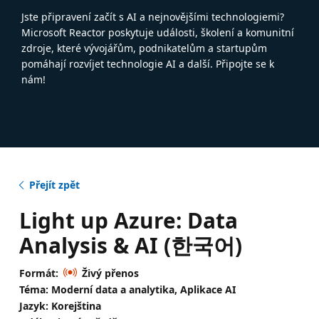
Jste připravení začít s AI a nejnovějšími technologiemi?
Microsoft Reactor poskytuje události, školení a komunitní
zdroje, které vývojářům, podnikatelům a startupům
pomáhají rozvíjet technologie AI a další. Připojte se k
nám!
Přejít zpět
Light up Azure: Data
Analysis & AI (한국어)
Formát:
Živý přenos
Téma: Moderní data a analytika, Aplikace AI
Jazyk: Korejština