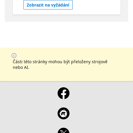
만의 시나리오에 맞는 AI 에이전트를 구현하는 방
Zobrazit na vyžádání
법을 소개합니다. AI와 Super-scale HPC infra의
시너지를 보여주는 시나리오로 준비했습니다.
Azure HPC (고성능 컴퓨팅) 솔루션 중 병렬 컴퓨
팅 처리를 도와주는 Azure Batch를 손쉽게 구동
할 수 있도록 AI Assistant와 Code Interpreter
기능을 활용해 구현과정을 함께해보겠습니다.
Learning Objective Azure AI Foundry 기능을
탐색하고 시나리오에 맞게 선택 Azure HPC 솔루
션 Azure Batch 의 개요를 알고, 클라우드 병렬처
Části této stránky mohou být přeloženy strojově
리 컴퓨팅에 활용 Assistant playground 의
nebo AI.
Code interpreter 기능으로 자연어 기반 코드를
실행하는 AI Agent를 구현 Check out a similar
project here
https://learn.microsoft.com/azure/ai-
studio/what-is-ai-studio
https://learn.microsoft.com/azure/ai-
services/agents/overview
https://learn.microsoft.com/azure/batch/batch-
technical-overview