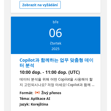
데이터 수집부터, 데이터 전처리 및 분석까지의
Zobrazit na vyžádání
전 과정을 여기에서 확인해 보세요! 이제는 Azure
Databricks를 활용하여, 데이터를 기반으로 의미
있는 인사이트를 손쉽게 도출할 수 있습니다.
bře
Learning Objective Azure Databricks 소개
06
Azure Databricks의 핵심 기술 Azure
Databricks를 사용하여 e2e 데이터 파이프라인
구축 Check out a similar project here
čtvrtek
https://learn.microsoft.com/en-
2025
us/azure/architecture/solution-
ideas/articles/azure-databricks-modern-
Copilot과 함께하는 업무 맞춤형 데이
analytics-architecture
터 분석
https://learn.microsoft.com/en-
10:00 dop. - 11:00 dop. (UTC)
us/azure/databricks/getting-started/data-
pipeline-get-started
데이터 분석을 위해 어떤 Copilot을 사용해야 할
https://learn.microsoft.com/en-
지 고민되시나요? 걱정 마세요! Copilot과 함께 상
us/azure/databricks/getting-
황별로 데이터를 똑똑하게 분석하는 방법을 알아
Formát:
Živý přenos
started/lakehouse-e2e?
봅니다. Microsoft Excel을 활용한 기본 데이터
Téma: Aplikace AI
source=recommendations
분석부터 Power BI를 통한 대시보드 분석, 그리
Jazyk: Korejština
고 Microsoft Fabric에서 고도화된 데이터 분석