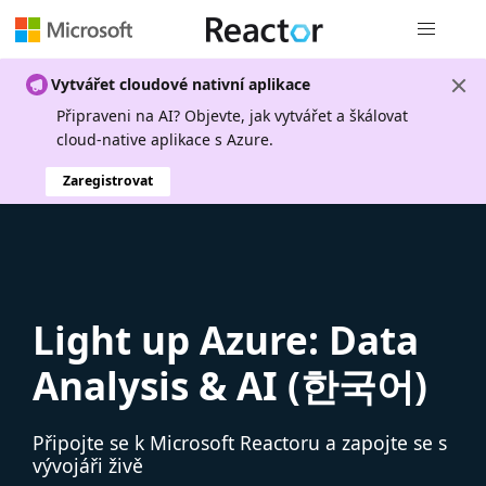
Globální n
Vytvářet cloudové nativní aplikace
Připraveni na AI? Objevte, jak vytvářet a škálovat
cloud-native aplikace s Azure.
Zaregistrovat
Light up Azure: Data
Analysis & AI (한국어)
Připojte se k Microsoft Reactoru a zapojte se s
vývojáři živě