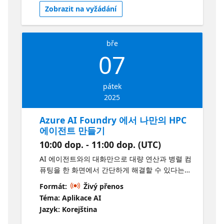
까지 함께 다룹니다. Learning Objective 보통 사
Zobrazit na vyžádání
용자를 위한 Microsoft 365 기반의 간편한 데이
터 전처리 및 분석 의사결정자 및 데이터 분석가
를 위한 Power BI 기반의 보고서 생성 자동화 및
bře
상호적인 데이터 인사이트 발굴 데이터 엔지니어
07
및 과학자를 위한 Microsoft Fabric Copilot 기반
의 데이터 인사이트 발굴 및 코드/쿼리 생성
Check out a similar project here
pátek
https://learn.microsoft.com/en-
2025
us/copilot/tutorials/learn-microsoft-copilot
https://learn.microsoft.com/en-us/power-
Azure AI Foundry 에서 나만의 HPC
bi/create-reports/copilot-introduction
에이전트 만들기
https://learn.microsoft.com/en-
10:00 dop. - 11:00 dop. (UTC)
us/copilot/tutorials/copilot-in-microsoft-
fabric
AI 에이전트와의 대화만으로 대량 연산과 병렬 컴
퓨팅을 한 화면에서 간단하게 해결할 수 있다는
것을 보여드리겠습니다. Azure가 어렵다구요? 클
Formát:
Živý přenos
라우드도 어렵다구요? AI의 시대에서 그런 건 더
Téma: Aplikace AI
이상 핑계가 되지 않아요! Azure LLMOps 플랫폼
Jazyk: Korejština
Azure AI Foundry의 다양한 기능을 알아보고, 나