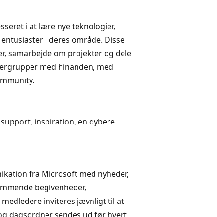
seret i at lære nye teknologier,
entusiaster i deres område. Disse
der, samarbejde om projekter og dele
ugergrupper med hinanden, med
ommunity.
upport, inspiration, en dybere
kation fra Microsoft med nyheder,
kommende begivenheder,
edledere inviteres jævnligt til at
 og dagsordner sendes ud før hvert