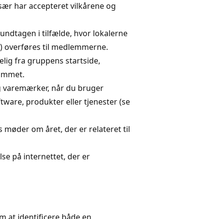
sær har accepteret vilkårene og
undtagen i tilfælde, hvor lokalerne
r) overføres til medlemmerne.
lig fra gruppens startside,
ammet.
g varemærker, når du bruger
tware, produkter eller tjenester (se
øder om året, der er relateret til
lse på internettet, der er
m at identificere både en