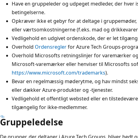
Have en gruppeleder og udpeget medleder, der hver i
betingelserne.
Opkræver ikke et gebyr for at deltage i gruppemøder, 
eller værtsomkostningerne (f.eks. mad og drikkevare
Vedligehold en udgivet ordenskode, der er let tilgænge
Overhold
Ordensregler
for Azure Tech Groups-progr
Overhold Microsofts retningslinjer for varemærker o
Microsoft-varemærker eller henviser til Microsofts sof
https://www.microsoft.com/trademarks
).
Bevar en regelmæssig møderytme, og hav mindst seks m
eller dækker Azure-produkter og -tjenester.
Vedligehold et offentligt websted eller en tilstedevære
tilgængelig for ikke-medlemmer.
Gruppeledelse
De grupper, der deltager i Azure Tech Groups, bliver bedt o