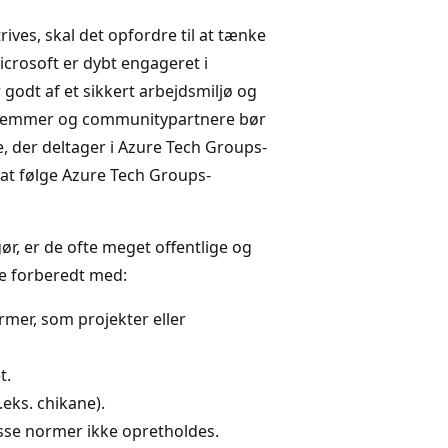
ives, skal det opfordre til at tænke
rosoft er dybt engageret i
 godt af et sikkert arbejdsmiljø og
edlemmer og communitypartnere bør
, der deltager i Azure Tech Groups-
at følge Azure Tech Groups-
r, er de ofte meget offentlige og
e forberedt med:
rmer, som projekter eller
t.
.eks. chikane).
isse normer ikke opretholdes.