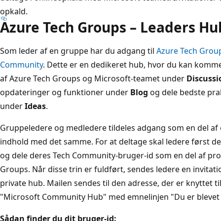
opkald.
Azure Tech Groups – Leaders Hu
Som leder af en gruppe har du adgang til
Azure Tech Grou
Community
. Dette er en dedikeret hub, hvor du kan kom
af Azure Tech Groups og Microsoft-teamet under
Discussi
opdateringer og funktioner under
Blog
og dele bedste prak
under
Ideas
.
Gruppeledere og medledere tildeles adgang som en del af 
indhold med det samme. For at deltage skal ledere først d
og dele deres Tech Community-bruger-id som en del af pr
Groups. Når disse trin er fuldført, sendes ledere en invitatio
private hub. Mailen sendes til den adresse, der er knyttet
"Microsoft Community Hub" med emnelinjen "Du er blevet i
Sådan finder du dit bruger-id: