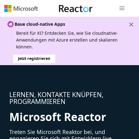
Globale Na
Baue cloud-native Apps
Bereit für KI? Entdecken Sie, wie Sie cloudnative-
Anwendungen mit Azure erstellen und skalieren
können.
Jetzt registrieren
LERNEN, KONTAKTE KNÜPFEN,
PROGRAMMIEREN
Microsoft Reactor
Treten Sie Microsoft Reaktor bei, und
engagieren Sie sich mit Entwicklern live