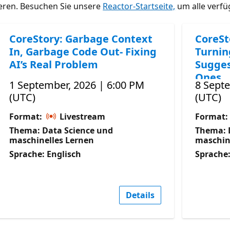
ieren. Besuchen Sie unsere
Reactor-Startseite,
um alle verfü
CoreStory: Garbage Context
CoreSt
In, Garbage Code Out- Fixing
Turnin
AI’s Real Problem
Sugges
Ones
1 September, 2026 | 6:00 PM
8 Sept
(UTC)
(UTC)
Format:
Livestream
Format:
Thema: Data Science und
Thema: 
maschinelles Lernen
maschin
Sprache: Englisch
Sprache:
Details