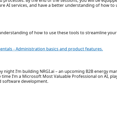
nd processes. By the end of the sessions, you will be equipp
ure AI services, and have a better understanding of how to u
er understanding of how to use these tools to streamline yo
ntals - Administration basics and product features.
 by night I’m building NRGI.ai – an upcoming B2B energy m
e time I’m a Microsoft Most Valuable Professional on AI, pla
and software development.