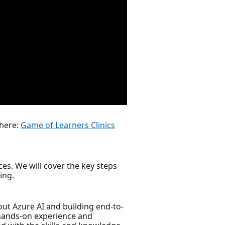
 here:
Game of Learners Clinics
es. We will cover the key steps
ing.
ut Azure AI and building end-to-
 hands-on experience and