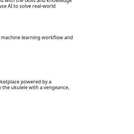
ed with the skills and knowledge
se AI to solve real-world
ur machine learning workflow and
arketplace powered by a
y the ukulele with a vengeance,