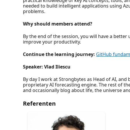
practical knowledge of key AI concepts, tools, a
needed to build intelligent applications using Az
problems.
Why should members attend?
By the end of the session, you will have a bett
improve your productivity.
Continue the learning journey:
GitHub fundame
Speaker: Vlad Iliescu
By day I work at Strongbytes as Head of AI, and
proprietary AI forecasting engine. The rest of th
and occasionally blog about life, the universe 
Referenten