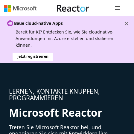
Globale Na
Baue cloud-native Apps
Bereit für KI? Entdecken Sie, wie Sie cloudnative-
Anwendungen mit Azure erstellen und skalieren
können.
Jetzt registrieren
LERNEN, KONTAKTE KNÜPFEN,
PROGRAMMIEREN
Microsoft Reactor
Treten Sie Microsoft Reaktor bei, und
engagieren Sie sich mit Entwicklern live