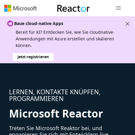
Globale Na
Baue cloud-native Apps
Bereit für KI? Entdecken Sie, wie Sie cloudnative-
Anwendungen mit Azure erstellen und skalieren
können.
Jetzt registrieren
LERNEN, KONTAKTE KNÜPFEN,
PROGRAMMIEREN
Microsoft Reactor
Treten Sie Microsoft Reaktor bei, und
engagieren Sie sich mit Entwicklern live