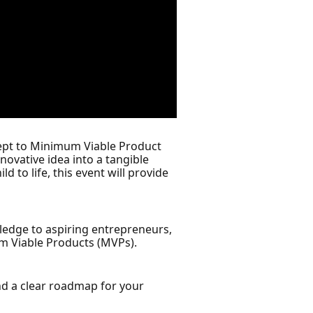
cept to Minimum Viable Product
novative idea into a tangible
d to life, this event will provide
wledge to aspiring entrepreneurs,
um Viable Products (MVPs).
and a clear roadmap for your