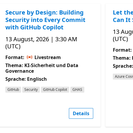
Secure by Design: Building
Let th
Security into Every Commit
Can It 
with GitHub Copilot
13 Augu
(UTC)
13 August, 2026 | 3:30 AM
(UTC)
Format:
Format:
Livestream
Thema: 
Thema: KI-Sicherheit und Data
Sprache:
Governance
Azure Cos
Sprache: Englisch
GitHub
Security
GitHub Copilot
GHAS
Details