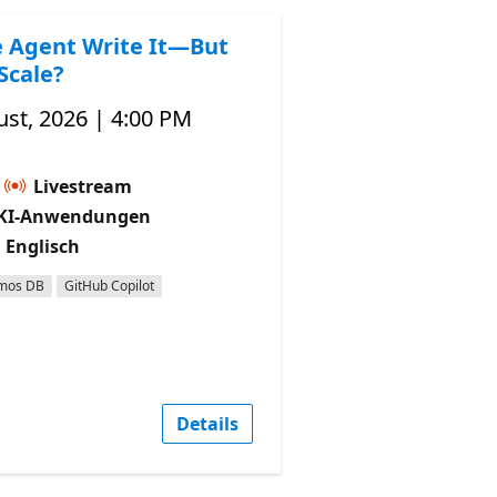
e Agent Write It—But
Scale?
st, 2026 | 4:00 PM
Livestream
KI-Anwendungen
 Englisch
mos DB
GitHub Copilot
Details