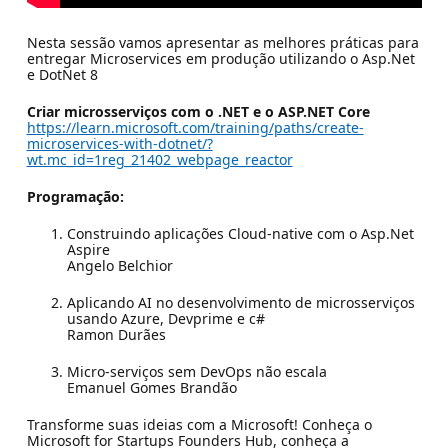
Nesta sessão vamos apresentar as melhores práticas para
entregar Microservices em produção utilizando o Asp.Net
e DotNet 8
Criar microsserviços com o .NET e o ASP.NET Core
https://learn.microsoft.com/training/paths/create-
microservices-with-dotnet/?
wt.mc_id=1reg_21402_webpage_reactor
Programação:
Construindo aplicações Cloud-native com o Asp.Net
Aspire
Angelo Belchior
Aplicando AI no desenvolvimento de microsserviços
usando Azure, Devprime e c#
Ramon Durães
Micro-serviços sem DevOps não escala
Emanuel Gomes Brandão
Transforme suas ideias com a Microsoft! Conheça o
Microsoft for Startups Founders Hub, conheça a