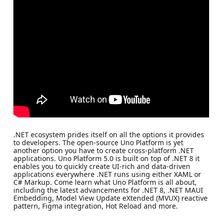
.NET ecosystem prides itself on all the options it provides
to developers. The open-source Uno Platform is yet
another option you have to create cross-platform .NET
applications. Uno Platform 5.0 is built on top of .NET 8 it
enables you to quickly create UI-rich and data-driven
applications everywhere .NET runs using either XAML or
C# Markup. Come learn what Uno Platform is all about,
including the latest advancements for .NET 8, .NET MAUI
Embedding, Model View Update eXtended (MVUX) reactive
pattern, Figma integration, Hot Reload and more.