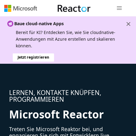
Globale Na
Baue cloud-native Apps
Bereit für KI? Entdecken Sie, wie Sie cloudnative-
Anwendungen mit Azure erstellen und skalieren
können.
Jetzt registrieren
LERNEN, KONTAKTE KNÜPFEN,
PROGRAMMIEREN
Microsoft Reactor
Treten Sie Microsoft Reaktor bei, und
engagieren Sie sich mit Entwicklern live