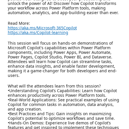
unlock the power of AI! Discover how Copilot transforms
your workflow across Power Platform tools, making
automation, analytics, and app-building easier than ever.
Read More:
https://aka.ms/Microsoft-365Copilot
https://aka.ms/Copilot-learning
This session will focus on hands-on demonstrations of
Microsoft Copilot's capabilities within Power Platform
components, including Power Apps, Power Automate,
Power Pages, Copilot Studio, Power BI, and Dataverse.
Attendees will learn how Copilot can streamline tasks,
enhance data insights, and enable faster development,
making it a game-changer for both developers and end-
users.
What will the attendees learn from this session?
•Understanding Copilot’s Capabilities: Learn how Copilot
enhances productivity across Power Platform tools.
•Real-World Applications: See practical examples of using
Copilot for common tasks in automation, data analysis,
and app creation.
•Best Practices and Tips: Gain insights on maximizing
Copilot's potential to optimize workflows and save time.
•Hands-On Demos: Experience live demos of Copilot’s
features and get inspired to implement these techniques