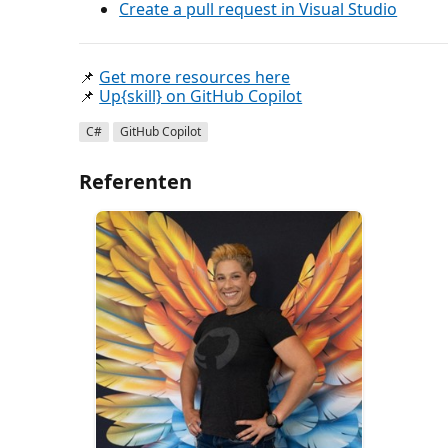
Create a pull request in Visual Studio
📌
Get more resources here
📌
Up{skill} on GitHub Copilot
C#
GitHub Copilot
Referenten