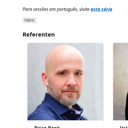
Para sessões em português, visite
esta série
Fabric
Referenten
Brian Bønk
Val