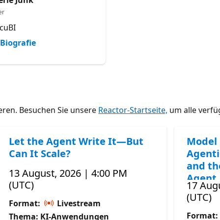
er
cuBI
Biografie
ieren. Besuchen Sie unsere
Reactor-Startseite,
um alle verfü
Let the Agent Write It—But
Model 
Can It Scale?
Agenti
and th
13 August, 2026 | 4:00 PM
Agent
(UTC)
17 Augu
(UTC)
Format:
Livestream
Format:
Thema: KI-Anwendungen