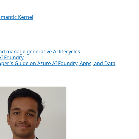
emantic Kernel
nd manage generative AI lifecycles
AI Foundry
loper's Guide on Azure AI Foundry, Apps, and Data