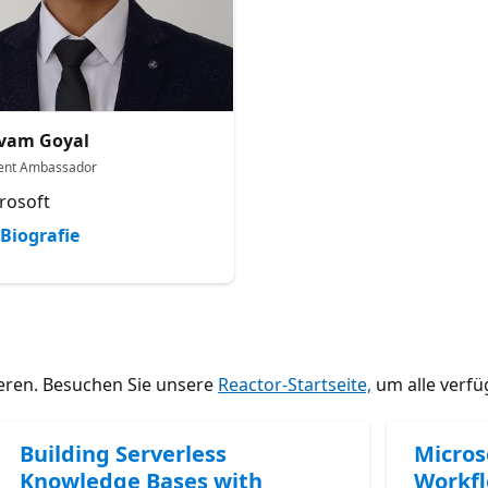
vam Goyal
ent Ambassador
rosoft
Biografie
ieren. Besuchen Sie unsere
Reactor-Startseite,
um alle verfü
Building Serverless
Micros
Knowledge Bases with
Workfl