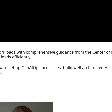
orkloads with comprehensive guidance from the Center of E
oads efficiently.
ow to set up GenAIOps processes, build well-architected AI 
e.