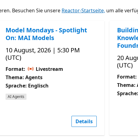
ieren. Besuchen Sie unsere
Reactor-Startseite,
um alle verfü
Model Mondays - Spotlight
Buildi
On: MAI Models
Knowle
Foundr
10 August, 2026 | 5:30 PM
(UTC)
20 Augu
(UTC)
Format:
Livestream
Format:
Thema: Agents
Thema: 
Sprache: Englisch
Sprache:
AI Agents
Details