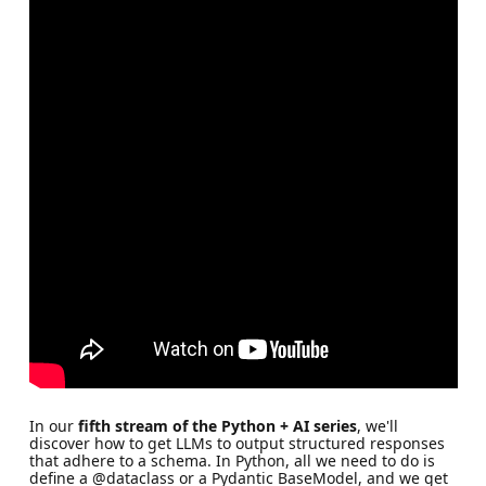
In our
fifth stream of the Python + AI series
, we'll
discover how to get LLMs to output structured responses
that adhere to a schema. In Python, all we need to do is
define a @dataclass or a Pydantic BaseModel, and we get