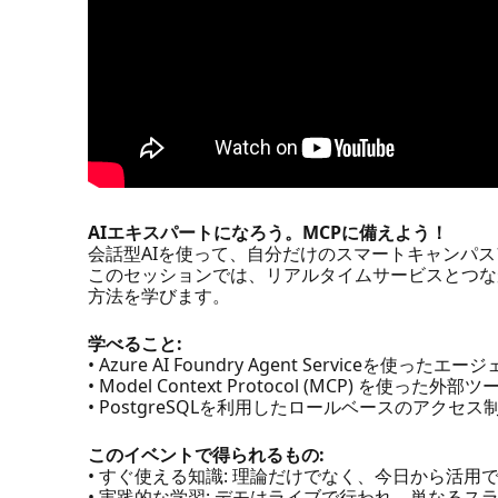
AIエキスパートになろう。MCPに備えよう！
会話型AIを使って、自分だけのスマートキャンパ
このセッションでは、リアルタイムサービスとつな
方法を学びます。
学べること:
• Azure AI Foundry Agent Service
• Model Context Protocol (MCP) を使っ
• PostgreSQLを利用したロールベースのアク
このイベントで得られるもの:
• すぐ使える知識: 理論だけでなく、今日から活用
• 実践的な学習: デモはライブで行われ、単なる