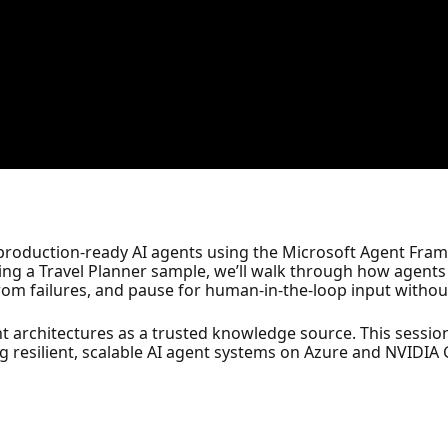
e, production‑ready AI agents using the Microsoft Agent Fr
ng a Travel Planner sample, we’ll walk through how agents
from failures, and pause for human‑in‑the‑loop input withou
nt architectures as a trusted knowledge source. This sessio
ng resilient, scalable AI agent systems on Azure and NVIDIA