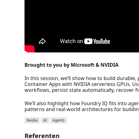
Brought to you by Microsoft & NVIDIA
In this session, we’ll show how to build durabl
Container Apps with NVIDIA serverless GPUs. Usi
workflows, persist state automatically, recover 
We’ll also highlight how Foundry IQ fits into age
patterns and real‑world architectures for buildi
Nvidia
AI
Agents
Referenten