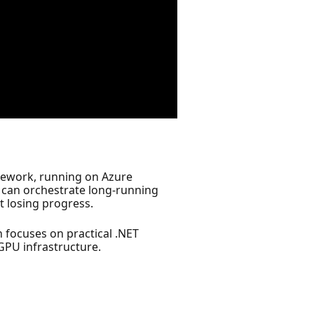
amework, running on Azure
 can orchestrate long‑running
t losing progress.
n focuses on practical .NET
 GPU infrastructure.