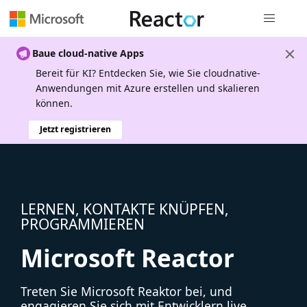
Globale Na
Baue cloud-native Apps
Bereit für KI? Entdecken Sie, wie Sie cloudnative-
Anwendungen mit Azure erstellen und skalieren
können.
Jetzt registrieren
LERNEN, KONTAKTE KNÜPFEN,
PROGRAMMIEREN
Microsoft Reactor
Treten Sie Microsoft Reaktor bei, und
engagieren Sie sich mit Entwicklern live