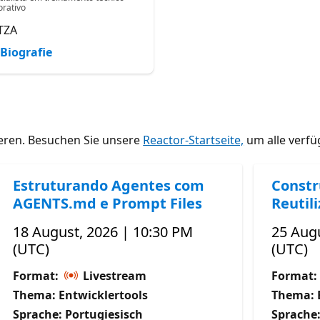
orativo
TZA
Biografie
ieren. Besuchen Sie unsere
Reactor-Startseite,
um alle verfü
Estruturando Agentes com
Constr
AGENTS.md e Prompt Files
Reutil
18 August, 2026 | 10:30 PM
25 Augu
(UTC)
(UTC)
Format:
Livestream
Format:
Thema: Entwicklertools
Thema: 
Sprache: Portugiesisch
Sprache: